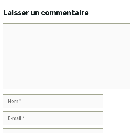
Laisser un commentaire
Commentaire
Nom
E-
mail
Site