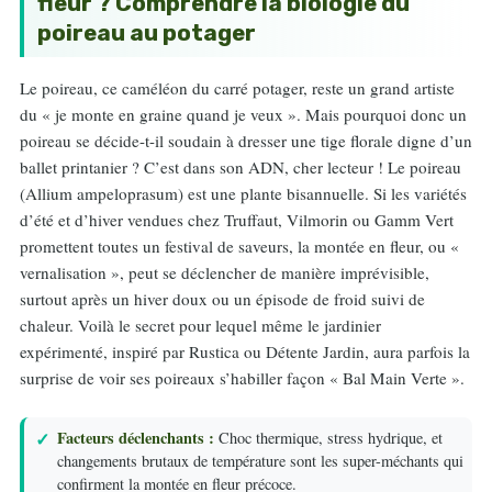
fleur ? Comprendre la biologie du
poireau au potager
Le poireau, ce caméléon du carré potager, reste un grand artiste
du « je monte en graine quand je veux ». Mais pourquoi donc un
poireau se décide-t-il soudain à dresser une tige florale digne d’un
ballet printanier ? C’est dans son ADN, cher lecteur ! Le poireau
(Allium ampeloprasum) est une plante bisannuelle. Si les variétés
d’été et d’hiver vendues chez Truffaut, Vilmorin ou Gamm Vert
promettent toutes un festival de saveurs, la montée en fleur, ou «
vernalisation », peut se déclencher de manière imprévisible,
surtout après un hiver doux ou un épisode de froid suivi de
chaleur. Voilà le secret pour lequel même le jardinier
expérimenté, inspiré par Rustica ou Détente Jardin, aura parfois la
surprise de voir ses poireaux s’habiller façon « Bal Main Verte ».
Facteurs déclenchants :
Choc thermique, stress hydrique, et
changements brutaux de température sont les super-méchants qui
confirment la montée en fleur précoce.