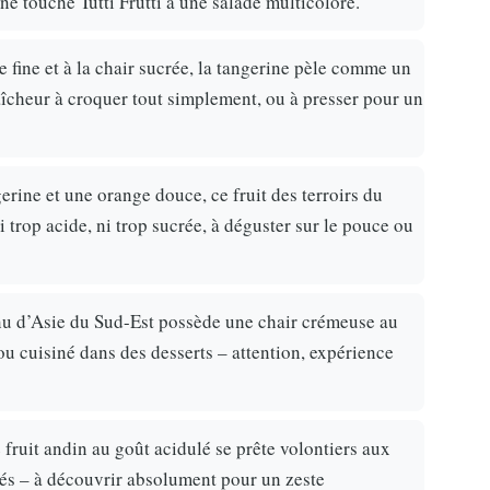
une touche Tutti Frutti à une salade multicolore.
e fine et à la chair sucrée, la tangerine pèle comme un
aîcheur à croquer tout simplement, ou à presser pour un
erine et une orange douce, ce fruit des terroirs du
i trop acide, ni trop sucrée, à déguster sur le pouce ou
venu d’Asie du Sud-Est possède une chair crémeuse au
ou cuisiné dans des desserts – attention, expérience
 fruit andin au goût acidulé se prête volontiers aux
nés – à découvrir absolument pour un zeste