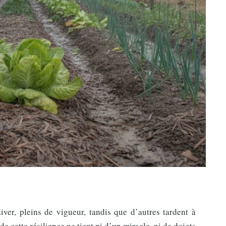
hiver, pleins de vigueur, tandis que d’autres tardent à
 de cette résilience ne tient ni d’un miracle, ni de doigts