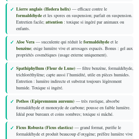
Lierre anglais (Hedera helix)
— efficace contre le
formaldéhyde
et les spores en suspension; parfait en suspension.
attention
Entretien facile;
: toxique si ingéré par animaux ou
enfants.
Aloe Vera
formaldéhyde
— succulente qui réduit le
et le
benzène
; exige lumière vive et arrosages espacés. Bonus : gel aux
propriétés cosmétiques (usage externe uniquement).
Spathiphyllum (Fleur de Lune)
— filtre benzène, formaldéhyde,
trichloréthylène; capte aussi l’humidité, utile en pièces humides.
Entretien : lumière indirecte et substrat toujours légèrement
humide. Toxique si ingéré.
Pothos (Epipremnum aureum)
— très rustique, absorbe
formaldéhyde et monoxyde de carbone; pousse en faible lumière.
Idéal pour bureaux et coins sombres; toxique si mâché.
Ficus Robusta (Ficus elastica)
— grand format, purifie le
formaldéhyde et produit beaucoup d’oxygène; préfère lumière vive