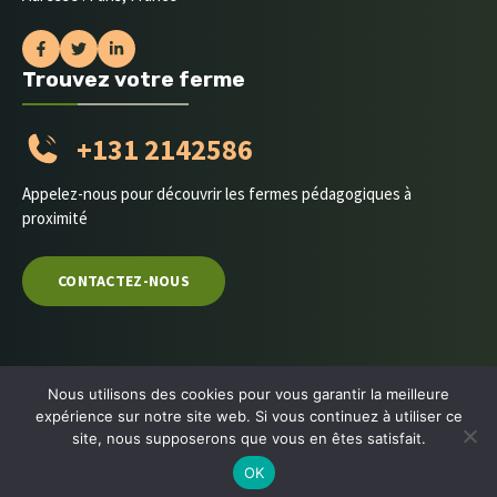
Trouvez votre ferme
+131 2142586
Appelez-nous pour découvrir les fermes pédagogiques à
proximité
CONTACTEZ-NOUS
Nous utilisons des cookies pour vous garantir la meilleure
2026 Le Petit Potager • Conçu avec passion
expérience sur notre site web. Si vous continuez à utiliser ce
site, nous supposerons que vous en êtes satisfait.
Politique De Confidentialité
Mentions Légales
OK