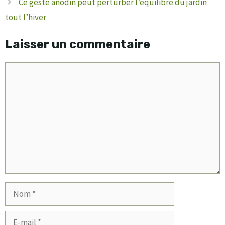
Ce geste anodin peut perturber l’équilibre du jardin
tout l’hiver
Laisser un commentaire
Commentaire
Nom
E-